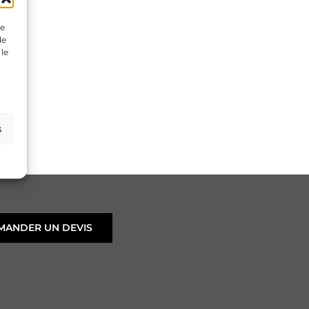
ue
de
 le
s
MANDER UN DEVIS