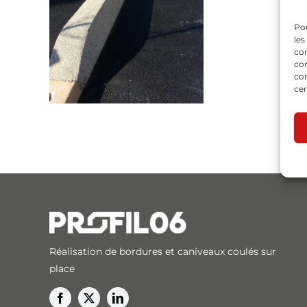
Pou
les
con
com
con
cer
Réalisation de bordures et caniveaux coulés sur
place