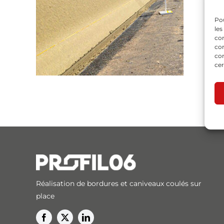
Pou
les
con
com
con
cer
Réalisation de bordures et caniveaux coulés sur
place