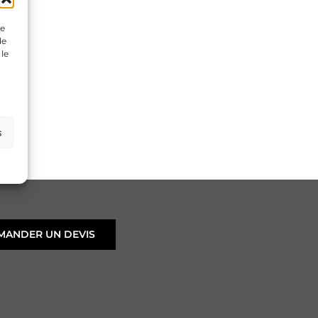
ue
de
 le
s
MANDER UN DEVIS