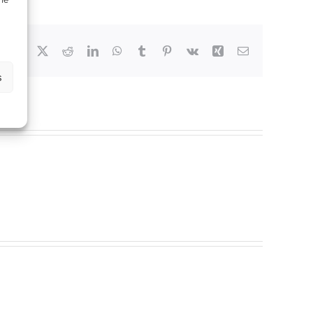
Facebook
X
Reddit
LinkedIn
WhatsApp
Tumblr
Pinterest
Vk
Xing
Email
s