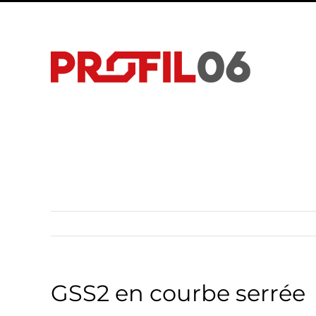
Passer
au
contenu
GSS2 en courbe serrée