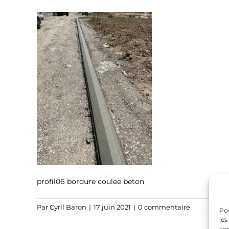
profil06 bordure coulee beton
Par
Cyril Baron
|
17 juin 2021
|
0 commentaire
Pou
les
con