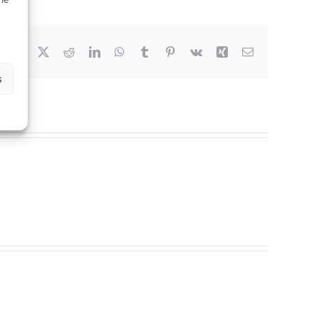
Facebook
X
Reddit
LinkedIn
WhatsApp
Tumblr
Pinterest
Vk
Xing
Email
s