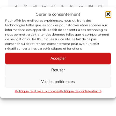
Facebook
X
Reddit
LinkedIn
WhatsApp
Tumblr
Pinterest
Vk
Xing
Email
Gérer le consentement
Pour offrir les meilleures expériences, nous utilisons des
technologies telles que les cookies pour stocker et/ou accéder aux
informations des appareils. Le fait de consentir à ces technologies
À propos de l'auteur :
Cyril Baron
nous permettra de traiter des données telles que le comportement
de navigation ou les ID uniques sur ce site. Le fait de ne pas
consentir ou de retirer son consentement peut avoir un effet
négatif sur certaines caractéristiques et fonctions.
Accepter
Refuser
Laisser un commentaire
Voir les préférences
Vous devez être
identifié
pour poster un commentaire.
Politique relative aux cookies
Politique de confidentialité