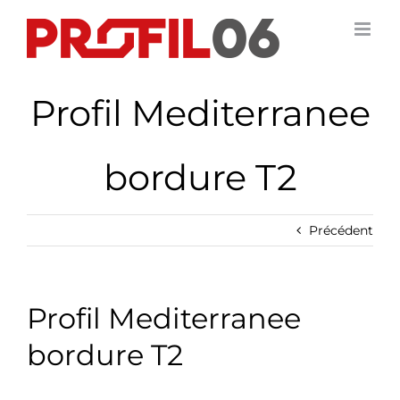
Passer
au
contenu
Profil Mediterranee
bordure T2
Précédent
Profil Mediterranee
bordure T2