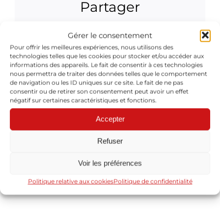
Partager
Facebook
X
Reddit
LinkedIn
WhatsApp
Tumblr
Pinterest
Vk
Xing
Email
Gérer le consentement
Pour offrir les meilleures expériences, nous utilisons des
technologies telles que les cookies pour stocker et/ou accéder aux
informations des appareils. Le fait de consentir à ces technologies
nous permettra de traiter des données telles que le comportement
À propos de l'auteur :
Cyril Baron
de navigation ou les ID uniques sur ce site. Le fait de ne pas
consentir ou de retirer son consentement peut avoir un effet
négatif sur certaines caractéristiques et fonctions.
Accepter
Refuser
Laisser un commentaire
Voir les préférences
Vous devez être
identifié
pour poster un commentaire.
Politique relative aux cookies
Politique de confidentialité