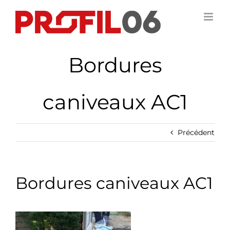
Passer
au
contenu
Bordures
caniveaux AC1
Précédent
Bordures caniveaux AC1