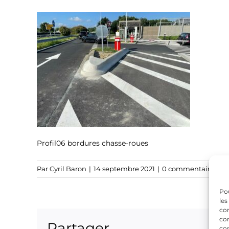
Profil06 bordures chasse-roues
Par
Cyril Baron
|
14 septembre 2021
|
0 commentaire
Pou
les
con
com
Partager
con