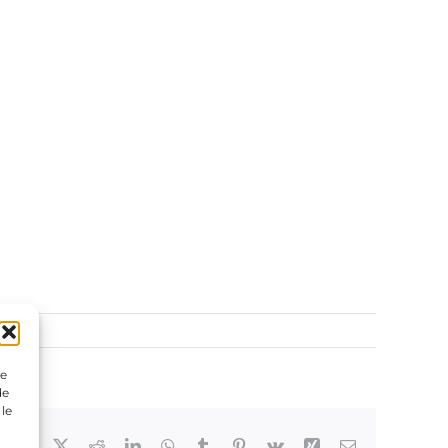
ue
de
 le
Facebook
X
Reddit
LinkedIn
WhatsApp
Tumblr
Pinterest
Vk
Xing
Email