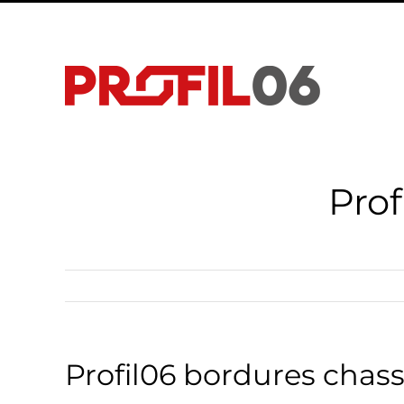
Passer
au
contenu
Prof
Profil06 bordures chas