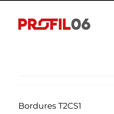
Passer
au
contenu
Bordures T2CS1