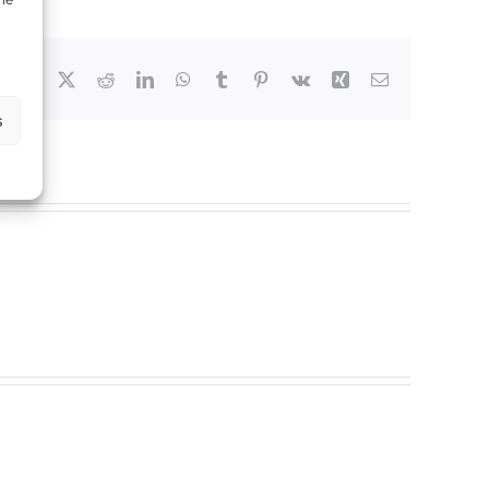
Facebook
X
Reddit
LinkedIn
WhatsApp
Tumblr
Pinterest
Vk
Xing
Email
s