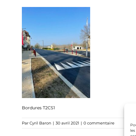
Bordures T2CS1
Par
Cyril Baron
|
30 avril 2021
|
0 commentaire
Pou
les
con