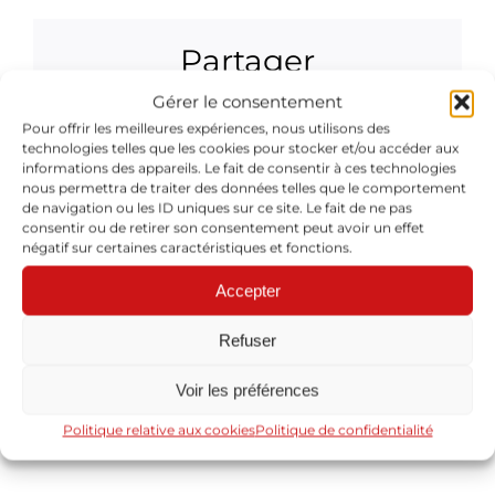
Partager
Gérer le consentement
Facebook
X
Reddit
LinkedIn
WhatsApp
Tumblr
Pinterest
Vk
Xing
Email
Pour offrir les meilleures expériences, nous utilisons des
technologies telles que les cookies pour stocker et/ou accéder aux
informations des appareils. Le fait de consentir à ces technologies
nous permettra de traiter des données telles que le comportement
de navigation ou les ID uniques sur ce site. Le fait de ne pas
consentir ou de retirer son consentement peut avoir un effet
À propos de l'auteur :
Cyril Baron
négatif sur certaines caractéristiques et fonctions.
Accepter
Refuser
Voir les préférences
Laisser un commentaire
Politique relative aux cookies
Politique de confidentialité
Vous devez être
identifié
pour poster un commentaire.