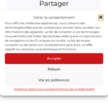
Partager
Facebook
X
Reddit
LinkedIn
WhatsApp
Tumblr
Pinterest
Vk
Xing
Email
Gérer le consentement
Pour offrir les meilleures expériences, nous utilisons des
technologies telles que les cookies pour stocker et/ou accéder aux
informations des appareils. Le fait de consentir à ces technologies
nous permettra de traiter des données telles que le comportement
À propos de l'auteur :
Cyril Baron
de navigation ou les ID uniques sur ce site. Le fait de ne pas
consentir ou de retirer son consentement peut avoir un effet
négatif sur certaines caractéristiques et fonctions.
Accepter
Refuser
Laisser un commentaire
Voir les préférences
Vous devez être
identifié
pour poster un commentaire.
Politique relative aux cookies
Politique de confidentialité