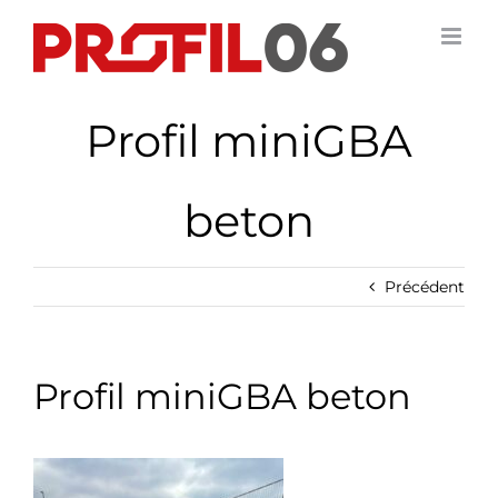
Passer
au
contenu
Profil miniGBA
beton
Précédent
Profil miniGBA beton