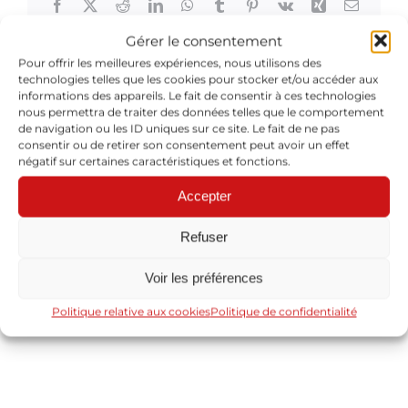
Facebook
X
Reddit
LinkedIn
WhatsApp
Tumblr
Pinterest
Vk
Xing
Email
Gérer le consentement
Pour offrir les meilleures expériences, nous utilisons des
technologies telles que les cookies pour stocker et/ou accéder aux
informations des appareils. Le fait de consentir à ces technologies
À propos de l'auteur :
Cyril Baron
nous permettra de traiter des données telles que le comportement
de navigation ou les ID uniques sur ce site. Le fait de ne pas
consentir ou de retirer son consentement peut avoir un effet
négatif sur certaines caractéristiques et fonctions.
Accepter
Refuser
Laisser un commentaire
Voir les préférences
Vous devez être
identifié
pour poster un commentaire.
Politique relative aux cookies
Politique de confidentialité